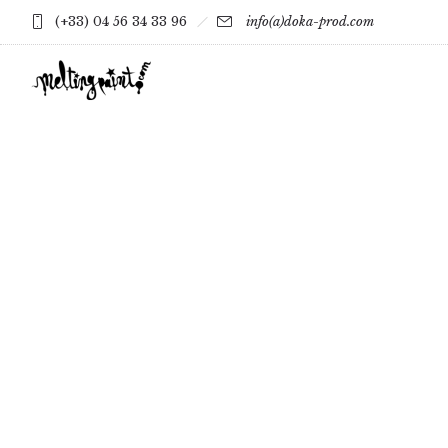
(+33) 04 56 34 33 96
info(a)doka-prod.com