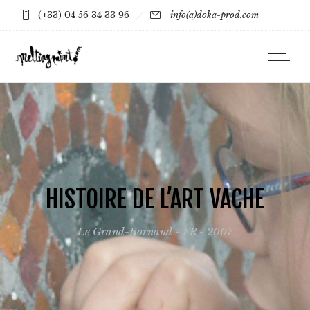
(+33) 04 56 34 33 96
info(a)doka-prod.com
HISTOIRE DE L’ART VACHE
Le Grand-Bornand - FR - 2007