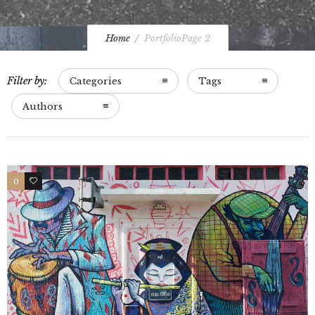
Home
Portfolio
Page 2
Filter by:
Categories
Tags
Authors
0
0