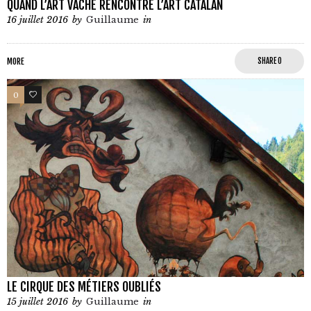
QUAND L’ART VACHE RENCONTRE L’ART CATALAN
16 juillet 2016
by
Guillaume
in
MORE
SHARE
0
0
0
LE CIRQUE DES MÉTIERS OUBLIÉS
15 juillet 2016
by
Guillaume
in