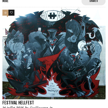
MORE
SHARE
0
0
0
FESTIVAL HELLFEST
14 juillet 2016
by
Guillaume
in