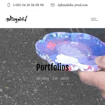
(+33) 04 56 34 33 96
info(a)doka-prod.com
Portfolios
Meythet - FR - 2016